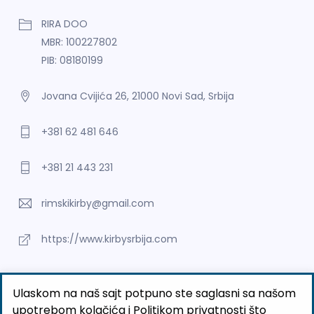
RIRA DOO
MBR: 100227802
PIB: 08180199
Jovana Cvijića 26, 21000 Novi Sad, Srbija
+381 62 481 646
+381 21 443 231
rimskikirby@gmail.com
https://www.kirbysrbija.com
©2026 RIRA DOO
Ulaskom na naš sajt potpuno ste saglasni sa našom
upotrebom kolačića i Politikom privatnosti što
BUTOBU - Izrada web sajta i internet prodavnice, optimizacija