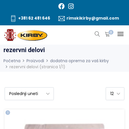
+381 62 481 646
rimskikirby@gmail.com
0
rezervni delovi
Početna
Proizvodi
dodatna oprema za vaš kirby
rezervni delovi (stranica 1/1)
1