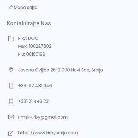
Mapa sajta
Kontaktirajte Nas
RIRA DOO
MBR: 100227802
PIB: 08180199
Jovana Cvijića 26, 21000 Novi Sad, Srbija
+381 62 481 646
+381 21 443 231
rimskikirby@gmail.com
https://www.kirbysrbija.com