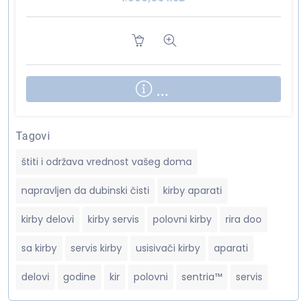
...
Tagovi
štiti i održava vrednost vašeg doma
napravljen da dubinski čisti
kirby aparati
kirby delovi
kirby servis
polovni kirby
rira doo
sa kirby
servis kirby
usisivači kirby
aparati
delovi
godine
kir
polovni
sentria™
servis