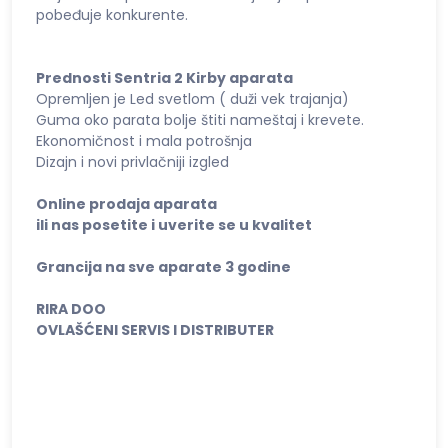
pobeđuje konkurente.
Prednosti Sentria 2 Kirby aparata
Opremljen je Led svetlom ( duži vek trajanja)
Guma oko parata bolje štiti nameštaj i krevete.
Ekonomičnost i mala potrošnja
Dizajn i novi privlačniji izgled
Online prodaja aparata
ili nas posetite i uverite se u kvalitet
Grancija na sve aparate 3 godine
RIRA DOO
OVLAŠĆENI SERVIS I DISTRIBUTER
Servis kirby novi sad, distributer ovlašcećeni, aparati, sentria aparati, beograd,
prodaja novih i polovnih aparata . Delovi za kirby aparate sentria, originalne
kese za sentrtia i sve modele kirby usisivača kirbi a čišćenje tepiha sa sentrijom
osvezava prostor u vašem domu.