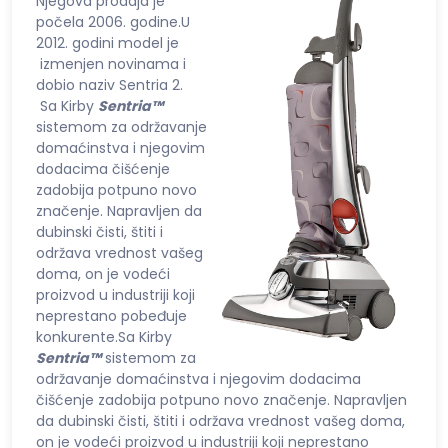
Njegova prodaja je
počela 2006. godine.U
2012. godini model je
izmenjen novinama i
dobio naziv Sentria 2.
Sa Kirby
Sentria™
sistemom za održavanje
domaćinstva i njegovim
dodacima čišćenje
zadobija potpuno novo
značenje. Napravljen da
dubinski čisti, štiti i
održava vrednost vašeg
doma, on je vodeći
proizvod u industriji koji
neprestano pobeđuje
konkurente.Sa Kirby
Sentria™
sistemom za
održavanje domaćinstva i njegovim dodacima
čišćenje zadobija potpuno novo značenje. Napravljen
da dubinski čisti, štiti i održava vrednost vašeg doma,
on je vodeći proizvod u industriji koji neprestano