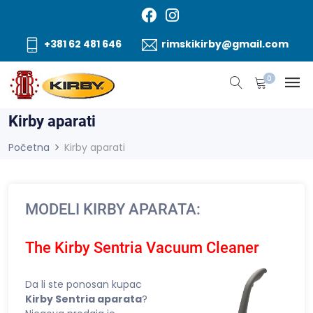
+381 62 481 646
rimskikirby@gmail.com
0
Kirby aparati
Početna
Kirby aparati
MODELI KIRBY APARATA:
The Kirby Sentria Vacuum Cleaner
Da li ste ponosan kupac
Kirby Sentria aparata
?