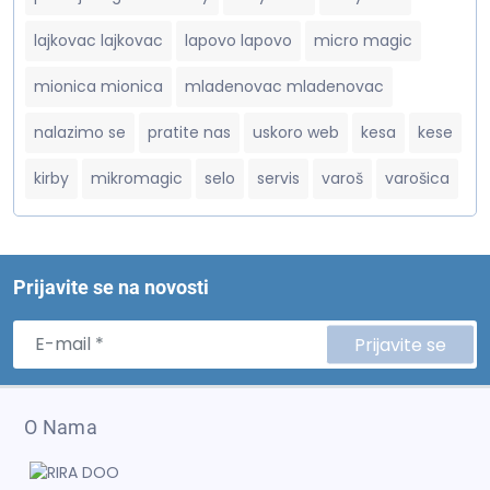
lajkovac lajkovac
lapovo lapovo
micro magic
mionica mionica
mladenovac mladenovac
nalazimo se
pratite nas
uskoro web
kesa
kese
kirby
mikromagic
selo
servis
varoš
varošica
Prijavite se na novosti
Prijavite se
O Nama