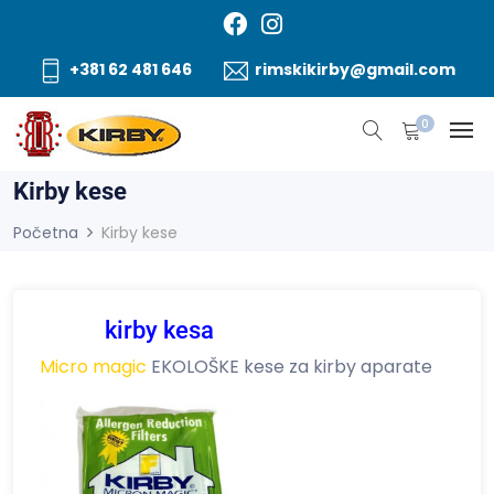
+381 62 481 646
rimskikirby@gmail.com
0
Kirby kese
Početna
Kirby kese
Kese,
kirby kesa
Micro magic
EKOLOŠKE kese za kirby aparate