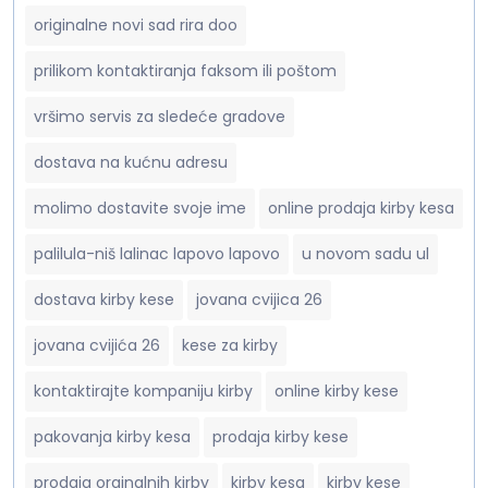
originalne novi sad rira doo
prilikom kontaktiranja faksom ili poštom
vršimo servis za sledeće gradove
dostava na kućnu adresu
molimo dostavite svoje ime
online prodaja kirby kesa
palilula-niš lalinac lapovo lapovo
u novom sadu ul
dostava kirby kese
jovana cvijica 26
jovana cvijića 26
kese za kirby
kontaktirajte kompaniju kirby
online kirby kese
pakovanja kirby kesa
prodaja kirby kese
prodaja orginalnih kirby
kirby kesa
kirby kese