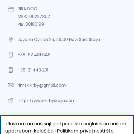
RIRA DOO
MBR: 100227802
PIB: 08180199
Jovana Cvijića 26, 21000 Novi Sad, Srbija
+381 62 481 646
+381 21 443 231
rimskikirby@gmail.com
https://www.kirbysrbija.com
©2026 RIRA DOO
Ulaskom na naš sajt potpuno ste saglasni sa našom
upotrebom kolačića i Politikom privatnosti što
BUTOBU - Izrada web sajta i internet prodavnice, optimizacija